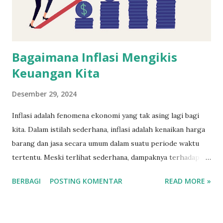
Bagaimana Inflasi Mengikis
Keuangan Kita
Desember 29, 2024
Inflasi adalah fenomena ekonomi yang tak asing lagi bagi
kita. Dalam istilah sederhana, inflasi adalah kenaikan harga
barang dan jasa secara umum dalam suatu periode waktu
tertentu. Meski terlihat sederhana, dampaknya terhadap
keuangan pribadi bisa sangat signifikan. Artikel ini akan
BERBAGI
POSTING KOMENTAR
READ MORE »
membahas bagaimana inflasi mengikis daya beli kita,
memengaruhi tabungan, dan langkah-langkah untuk
melindungi diri dari dampaknya.