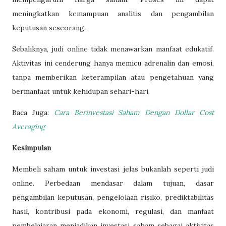
meningkatkan kemampuan analitis dan pengambilan
keputusan seseorang.
Sebaliknya, judi online tidak menawarkan manfaat edukatif.
Aktivitas ini cenderung hanya memicu adrenalin dan emosi,
tanpa memberikan keterampilan atau pengetahuan yang
bermanfaat untuk kehidupan sehari-hari.
Baca Juga:
Cara Berinvestasi Saham Dengan Dollar Cost
Averaging
Kesimpulan
Membeli saham untuk investasi jelas bukanlah seperti judi
online. Perbedaan mendasar dalam tujuan, dasar
pengambilan keputusan, pengelolaan risiko, prediktabilitas
hasil, kontribusi pada ekonomi, regulasi, dan manfaat
pembelajaran menjadikan investasi saham sebagai aktivitas