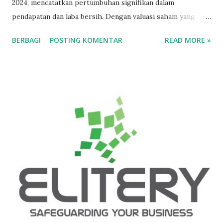
2024, mencatatkan pertumbuhan signifikan dalam
pendapatan dan laba bersih. Dengan valuasi saham yang
masih tergolong rendah, KKGI menjadi sorotan bagi para
BERBAGI
POSTING KOMENTAR
READ MORE »
investor yang mencari peluang investasi di sektor
pertambangan.​