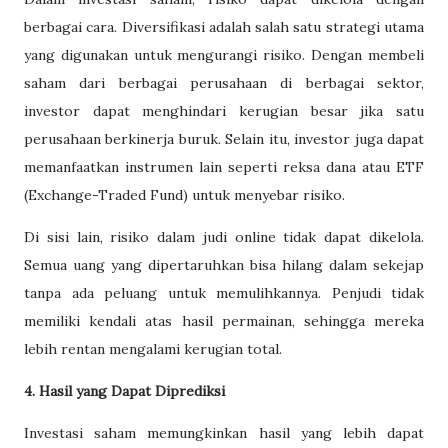
berbagai cara. Diversifikasi adalah salah satu strategi utama
yang digunakan untuk mengurangi risiko. Dengan membeli
saham dari berbagai perusahaan di berbagai sektor,
investor dapat menghindari kerugian besar jika satu
perusahaan berkinerja buruk. Selain itu, investor juga dapat
memanfaatkan instrumen lain seperti reksa dana atau ETF
(Exchange-Traded Fund) untuk menyebar risiko.
Di sisi lain, risiko dalam judi online tidak dapat dikelola.
Semua uang yang dipertaruhkan bisa hilang dalam sekejap
tanpa ada peluang untuk memulihkannya. Penjudi tidak
memiliki kendali atas hasil permainan, sehingga mereka
lebih rentan mengalami kerugian total.
4. Hasil yang Dapat Diprediksi
Investasi saham memungkinkan hasil yang lebih dapat