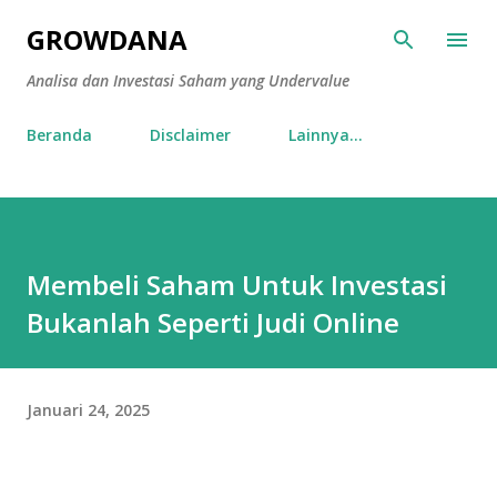
Langsung ke konten utama
GROWDANA
Analisa dan Investasi Saham yang Undervalue
Beranda
Disclaimer
Lainnya…
Membeli Saham Untuk Investasi
Bukanlah Seperti Judi Online
Januari 24, 2025