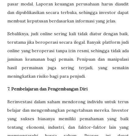
pasar modal. Laporan keuangan perusahaan harus diaudit
dan dipublikasikan secara terbuka, sehingga investor dapat
membuat keputusan berdasarkan informasi yang jelas.
Sebaliknya, judi online sering kali tidak diatur dengan baik,
terutama jika beroperasi secara ilegal. Banyak platform judi
online yang beroperasi tanpa izin resmi, sehingga tidak ada
jaminan keamanan bagi pemain. Penipuan dan manipulasi
hasil permainan juga sering terjadi, yang semakin
meningkatkan risiko bagi para penjudi.
7. Pembelajaran dan Pengembangan Diri
Berinvestasi dalam saham mendorong individu untuk terus
belajar dan mengembangkan pengetahuan mereka. Investor
yang sukses biasanya memiliki pemahaman yang baik
tentang ekonomi, industri, dan faktor-faktor lain yang
mempengaruhi harga saham. Proses ini dapat